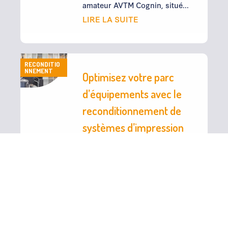
amateur AVTM Cognin, situé...
LIRE LA SUITE
RECONDITIO
NNEMENT
Optimisez votre parc
d’équipements avec le
reconditionnement de
systèmes d’impression
et de numérisation
d’Alpes Communications
Systems
Dans un monde en constante
évolution, où la technologie
joue un rôle central dans la
croissance des entreprises, la